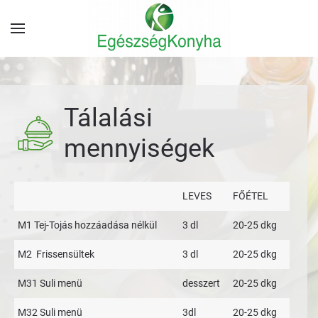
Tálalási
mennyiségek
LEVES
FŐÉTEL
M1 Tej-Tojás hozzáadása nélkül
3 dl
20-25 dkg
M2 Frissensültek
3 dl
20-25 dkg
M31 Suli menü
desszert
20-25 dkg
M32 Suli menü
3dl
20-25 dkg