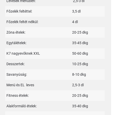
Levesek menűben:
2,5-3 dl
Főzelék feltéttel:
3,5 dl
Főzelék feltét nélkül:
4 dl
Zóna ételek:
20-25 dkg
Egytálételek:
35-45 dkg
K7 nagyevőknek XXL
50-60 dkg
Desszertek:
10-25 dkg
Savanyúság:
8-10 dkg
Menü és EL leves
2,5-3 dl
Fitness ételek:
20-25 dkg
Alakformáló ételek:
35-40 dkg