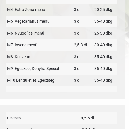
M4 Extra Zóna menü
3 dl
20-25 dkg
M5 Vegetáriánus menü
3 dl
35-40 dkg
M6 Nyugdíjas menü
3 dl
25-30 dkg
M7 Inyenc menü
2,5-3 dl
30-40 dkg
M8 Kedvenc
3 dl
35-40 dkg
M9 EgészségKonyha Speciál
3 dl
35-40 dkg
M10 Lendület és Egészség
3 dl
35-40 dkg
Levesek:
4,5-5 dl