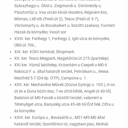
Szárazhegyi u. Ököl u. Zsigmondi u. Görömböly u.
Pásztortűz u. Irsa utcán kívüli részekre, Régivám köz,
Mömax, Lidl stb (Pesti út 2), Tesco (Pesti út 5-7),
Vörösmarty u. és Bocskaikert u. közötti szakasz, Furmint
Házak és környéke, Vasút sor
XVIII. ker. Ferihegy 1, Ferihegy 2, Igló utca és környéke,
Üllői út 709.,
XIX. ker. KÖKI terminál, Shopmark
XX. ker. Tesco Megpark, Nagykőrösi út 275 (ipartelep)
XXI.ker. Vízmű lakótelep, Krizantém u-Csepeli u-M0-II
Ráköczi F. u. által határolt terület, Petróleum u., Weiss
Manfréd 5-7 (D4 ép. OTP), Campona u. 1.
XXII. ker. Mechanikai Művek (Dózsa György u. 105.), 6-os
út és a Duna közti rész, 7-es úttól kifelé, Angeli út 40-től,
Balatoni út-M0-Fensík u közötti terület, valamint a
Tétényliget utca, Banyalég utca 45-48-tól Érd felé, Cifra u.
és környéke
XXIII. ker. Európa u., Bevásárló u., M51-M5-M0 által
határolt terület; Szentlőrinci út, nagybani piac, Molnár