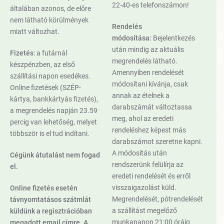
22-40-es telefonszámon!
általában azonos, de előre
nem látható körülmények
Rendelés
miatt változhat.
módosítása:
Bejelentkezés
után mindig az aktuális
Fizetés
: a futárnál
megrendelés látható.
készpénzben, az első
Amennyiben rendelését
szállítási napon esedékes.
módosítani kívánja, csak
Online fizetések (SZÉP-
annak az ételnek a
kártya, bankkártyás fizetés),
darabszámát változtassa
a megrendelés napján 23.59
meg, ahol az eredeti
percig van lehetőség, melyet
rendeléshez képest más
többször is el tud indítani.
darabszámot szeretne kapni.
A módosítás után
Cégünk átutalást nem fogad
rendszerünk felülírja az
el.
eredeti rendelését és erről
visszaigazolást küld.
Online fizetés esetén
Megrendelését, pótrendelését
távnyomtatásos szátmlát
a szállítást megelőző
küldünk a regisztrációban
munkanapon 21:00 óráig
megadott email címre. A