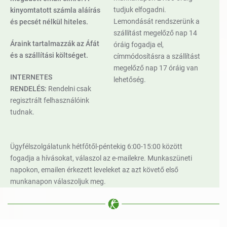
tudjuk elfogadni.
kinyomtatott számla aláírás
Lemondását rendszerünk a
és pecsét nélkül hiteles.
szállítást megelőző nap 14
Áraink tartalmazzák az Áfát
óráig fogadja el,
és a szállítási költséget.
címmódosításra a szállítást
megelőző nap 17 óráig van
INTERNETES
lehetőség.
RENDELÉS:
Rendelni csak
regisztrált felhasználóink
tudnak.
Ügyfélszolgálatunk hétfőtől-péntekig 6:00-15:00 között
fogadja a hívásokat, válaszol az e-mailekre. Munkaszüneti
napokon, emailen érkezett leveleket az azt követő első
munkanapon válaszoljuk meg.