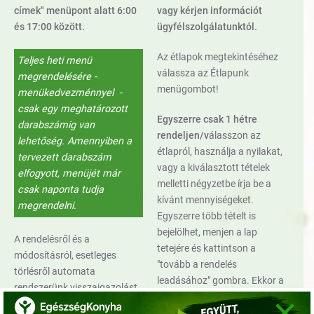
címek" menüpont alatt 6:00
vagy kérjen információt
és 17:00 között.
ügyfélszolgálatunktól.
Az étlapok megtekintéséhez
Teljes heti menü
válassza az Étlapunk
megrendelésére -
menügombot!
menükedvezménnyel -
csak egy meghatározott
Egyszerre csak 1 hétre
darabszámig van
rendeljen/v
álasszon az
lehetőség. Amennyiben a
étlapról, használja a nyilakat,
tervezett darabszám
vagy a kiválasztott tételek
elfogyott, menüjét már
melletti négyzetbe írja be a
csak naponta tudja
kívánt mennyiségeket.
megrendelni.
Egyszerre több tételt is
bejelölhet, menjen a lap
A rendelésről és a
tetejére és kattintson a
módosításról, esetleges
"tovább a rendelés
törlésről automata
leadásához" gombra. Ekkor a
rendszerünk visszaigazolást
×
rendszer összesíti az Ön által
küld. Amennyiben mégsem
kiválasztott rendeléseket. Ez