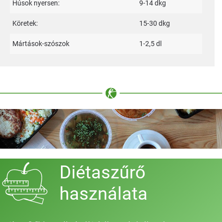
Húsok nyersen:
9-14 dkg
Köretek:
15-30 dkg
Mártások-szószok
1-2,5 dl
Diétaszűrő
használata