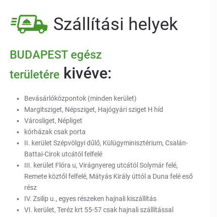
Szállítási helyek
BUDAPEST egész
kivéve:
területére
Bevásárlóközpontok (minden kerület)
Margitsziget, Népsziget, Hajógyári sziget H híd
Városliget, Népliget
kórházak csak porta
II. kerület Szépvölgyi dűlő, Külügyminisztérium, Csalán-
Battai-Cirok utcától felfelé
III. kerület Flóra u, Virágnyereg utcától Solymár felé,
Remete köztől felfelé, Mátyás Király úttól a Duna felé eső
rész
IV. Zsilip u., egyes részeken hajnali kiszállítás
VI. kerület, Teréz krt 55-57 csak hajnali szállítással