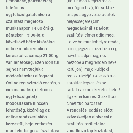
(lemondás, pótrendelés)
(kattintson Regisztráció
telefonos
menűgombra), töltse ki az
ügyfélszolgálatunkon a
űrlapot, ügyelve az adatok
szállítást megelőző
helyességére (
cím
munkanapon 14:00 óráig,
megadásánál az adott
pénteken 15:00-ig, a
szállítási címet adja meg
,
követköző hétre kizárólag
illetve ha munkahelyre rendel,
online rendszerünkön
a megjegyzés mezőbe a cég
keresztül vasárnap 21:00-ig
nevét is adja meg, név
van lehetőség. Ezen időn túl
mezőbe a megrendelő neve
sajnos nem tudjuk a
kerüljön), majd küldje el
módosításokat elfogadni.
regisztrációját! A jelszó 4-8
Online regisztráció esetén, a
karakter legyen, és ne
cím manuális (telefonos
tartalmazzon ékezetes betűt!
ügyfélszolgálat)
Egy emailcímhez 3 szállítási
módosítására nincsen
címet tud párosítani.
lehetőség, kizárólag az
A rendelés leadása előtt
online rendszerünkön
szíveskedjen elolvasni a
keresztül, bejelentkezés
szállítási területekre
után lehetséges a "szállítási
vonatkozó tájékoztatást,