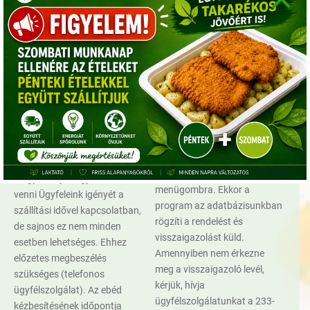
kap tájékoztató e-mailt,
után válassza ki a “leadom a
szíveskedjen megnézni a
rendelés” menűgombot.
spam mappában vagy kérjük
Rendelés módosítására a
hívja ügyfélszolgálati időn
rendelés elküldése után van
belül ügyfélszolgálatunkat,
lehetőség: lépjen vissza az
vagy írjon e-mailt.
étlaphoz, írja át azoknak az
ételeknek a darabszámát
Ételeinket 5:00-14:00 között
amin változtatni szeretne,
kézbesítjük. Futáraink
majd kattintson a “tovább a
meghatározott menetterv
rendelés leadásához”, illetve
alapján kézbesítenek,
“leadom a rendelést”
megpróbálják figyelembe
menügombra. Ekkor a
venni Ügyfeleink igényét a
program az adatbázisunkban
szállítási idővel kapcsolatban,
rögzíti a rendelést és
de sajnos ez nem minden
visszaigazolást küld.
esetben lehetséges. Ehhez
Amennyiben nem érkezne
előzetes megbeszélés
meg a visszaigazoló levél,
szükséges (telefonos
kérjük, hívja
ügyfélszolgálat). Az ebéd
ügyfélszolgálatunkat a 233-
kézbesítésének időpontja