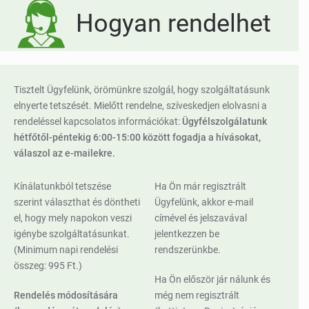
Hogyan rendelhet
Tisztelt Ügyfelünk, örömünkre szolgál, hogy szolgáltatásunk
elnyerte tetszését. Mielőtt rendelne, szíveskedjen elolvasni a
rendeléssel kapcsolatos információkat:
Ügyfélszolgálatunk
hétfőtől-péntekig 6:00-15:00 között fogadja a hívásokat,
válaszol az e-mailekre.
Kínálatunkból tetszése
Ha Ön már regisztrált
szerint választhat és döntheti
Ügyfelünk, akkor e-mail
el, hogy mely napokon veszi
címével és jelszavával
igénybe szolgáltatásunkat.
jelentkezzen be
(Minimum napi rendelési
rendszerünkbe.
összeg: 995 Ft.)
Ha Ön először jár nálunk és
Rendelés módosítására
még nem regisztrált