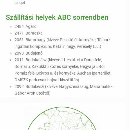
sziget
Szállítási helyek ABC sorrendben
2484 Agárd
2471 Baracska
2051 Biatorbágy (kivéve Peca tó és környéke, Tó park
ingatlan komplexum, Katalin hegy, Verebély L.u.)
2093 Budajenő
2011 Budakalász (kivéve 11-es úttól a Duna felé,
Dolinai u, Kakukkfű köz és környéke, Hegyalja u-tól
Pomáz felé, Bokros u. és környéke, Auchan iparterület,
OMSZK park csak hajnali kiszállítás)
2092 Budakeszi (kivéve: Nagyszénászug, Máriamakk -
Gábor Áron utcától)
2040 Budaörs (kivéve: Naphegy, Tűzkőhegy, Fügefa
utcáig, Csap-Víg utcáig, Bor utcáig, Csóka u., Veréb u.
Sólyosm u. Pelikán u. Jégmadár u.)
2141 Csömör
2485 Dinnyés