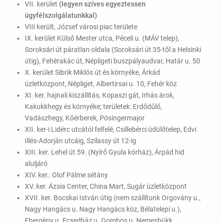
VII. kerület
(legyen szíves egyeztessen
ügyfélszolgálatunkkal)
VIII került, József városi piac területe
IX. kerület Külső Mester utca, Péceli u. (MÁV telep),
Soroksári út páratlan oldala (Soroksári út 35-től a Helsinki
útig), Fehérakác út, Népligeti buszpályaudvar, Határ u. 50
X. kerület Sibrik Miklós út és környéke, Árkád
üzletközpont, Népliget, Albertirsai u. 10, Fehér köz
XI. ker. hajnali kiszállítás, Kopaszi gát, Irhás árok,
Kakukkhegy és környéke; területek: Erdődűlő,
Vadászhegy, Kőérberek, Pösingermajor
XII. ker-i Lidérc utcától felfelé, Csillebérci üdülőtelep, Edvi
Illés-Adorján utcáig, Szilassy út 12-ig
XIII. ker. Lehel út 59. (Nyírő Gyula kórház), Árpád hid
aluljáró
XIV. ker.: Olof Pálme sétány
XV. ker. Ázsia Center, China Mart, Sugár üzletközpont
XVII. ker. Bocskai István útig (nem szállítunk Orgovány u.,
Nagy Hangács u. Nagy Hangács köz, Bélatelepi u.),
Ebergény u. Ecsedház u. Gombos u. Nemesbükk,