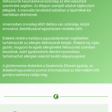
Diétaszűrők használatával kizárólag az étel választást
szeretnénk segíteni. Az étlapon szereplő adatok tájékoztató
jellegűek. A manuális tárolásból adódóan a tápértékek kis
mértékben eltérhetnek.
Amennyiben orvosilag előírt diétára van szüksége, kérjük
orvosával, dietetikusával egyeztessen rendelés előtt.
Ételeink címkéi a hatályos jogszabályoknak megfelelően
tartalmazzák az allergén élelmiszerek listáját. Ételeink tej, tojás,
glutén, mogyoró és egyéb allergéneket felhasználó üzemben
készülnek, ezért igyekezetünk ellenére nyomokban
tartalmazhat allergiás reakciót kiváltó alapanyagokat.
A gluténmentes ételeinket a Szederinda Étterem gyártja, az
ételekkel kapcsolatos pontos információkat az étel melletti infó
gombra kattintva találja meg.