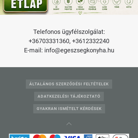
Telefonos ügyfélszolgálat:
+36703331360
,
+3612332240
E-mail:
info@egeszsegkonyha.hu
ÁLTALÁNOS SZERZŐDÉSI FELTÉTELEK
ADATKEZELÉSI TÁJÉKOZTATÓ
GYAKRAN ISMÉTELT KÉRDÉSEK