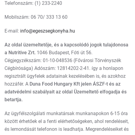
Telefonszám: (1) 233-2240
Mobilszám: 06 70/ 333 13 60
E-mail:
info@egeszsegkonyha.hu
Az oldal üzemeltetője, és a kapcsolódó jogok tulajdonosa
a
Nutritive Zrt.
1046 Budapest, Fóti út 56.
Cégjegyzékszám: 01-10-048536 (Fővárosi Törvényszék
Cégbírósága) Adószám: 12814202-2-41. így a honlapon
regisztrált ügyfelek adatainak kezelésében is, és azokhoz
hozzáfér. A
Duna Food Hungary Kft jelen ÁSZF-t és az
adatvédelmi szabályait az oldal Üzemeltető elfogadja és
betartja.
Az ügyfélszolgálati munkatársak munkanapokon 6-15 óra
között érhetőek el a fenti elérhetőségeken, ahol rendeléseit,
és lemondását telefonon is leadhatja. Megrendeléseiket és