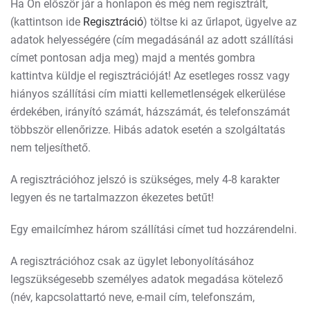
Ha Ön először jár a honlapon és még nem regisztrált,
(kattintson ide
Regisztráció
) töltse ki az űrlapot, ügyelve az
adatok helyességére (cím megadásánál az adott szállítási
címet pontosan adja meg) majd a mentés gombra
kattintva küldje el regisztrációját! Az esetleges rossz vagy
hiányos szállítási cím miatti kellemetlenségek elkerülése
érdekében, irányító számát, házszámát, és telefonszámát
többször ellenőrizze. Hibás adatok esetén a szolgáltatás
nem teljesíthető.
A regisztrációhoz jelszó is szükséges, mely 4-8 karakter
legyen és ne tartalmazzon ékezetes betűt!
Egy emailcímhez három szállítási címet tud hozzárendelni.
A regisztrációhoz csak az ügylet lebonyolításához
legszükségesebb személyes adatok megadása kötelező
(név, kapcsolattartó neve, e-mail cím, telefonszám,