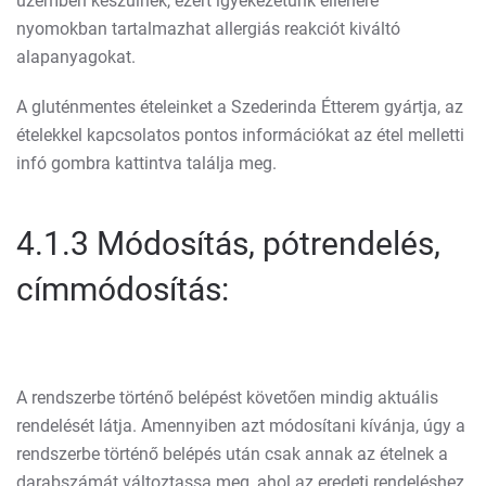
üzemben készülnek, ezért igyekezetünk ellenére
nyomokban tartalmazhat allergiás reakciót kiváltó
alapanyagokat.
A gluténmentes ételeinket a Szederinda Étterem gyártja, az
ételekkel kapcsolatos pontos információkat az étel melletti
infó gombra kattintva találja meg.
4.1.3 Módosítás, pótrendelés,
címmódosítás:
A rendszerbe történő belépést követően mindig aktuális
rendelését látja. Amennyiben azt módosítani kívánja, úgy a
rendszerbe történő belépés után csak annak az ételnek a
darabszámát változtassa meg, ahol az eredeti rendeléshez