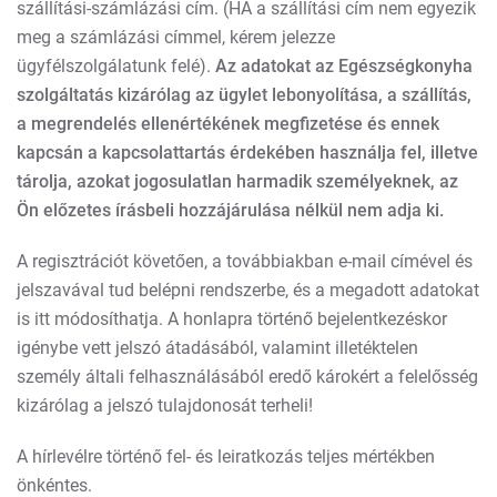
szállítási-számlázási cím. (HA a szállítási cím nem egyezik
meg a számlázási címmel, kérem jelezze
ügyfélszolgálatunk felé).
Az adatokat az Egészségkonyha
szolgáltatás kizárólag az ügylet lebonyolítása, a szállítás,
a megrendelés ellenértékének megfizetése és ennek
kapcsán a kapcsolattartás érdekében használja fel, illetve
tárolja, azokat jogosulatlan harmadik személyeknek, az
Ön előzetes írásbeli hozzájárulása nélkül nem adja ki.
A regisztrációt követően, a továbbiakban e-mail címével és
jelszavával tud belépni rendszerbe, és a megadott adatokat
is itt módosíthatja. A honlapra történő bejelentkezéskor
igénybe vett jelszó átadásából, valamint illetéktelen
személy általi felhasználásából eredő károkért a felelősség
kizárólag a jelszó tulajdonosát terheli!
A hírlevélre történő fel- és leiratkozás teljes mértékben
önkéntes.