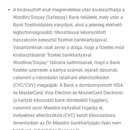
A kiválasztott áruk megrendelése után kiválaszthatja a
Wordlin/Sixpay (Saferpay) Bank felületét, mely után a
Bank fizetőoldalára irányítjuk, ahol a jelenleg elérhető
legbiztonságosabb, titkosítással lebonyolított
tranzakción keresztül fizethet bankkártyájával.
Vásárlóinknak csak annyi a dolga, hogy a fizetési mód
kiválasztásánál "fizetés bankkártyával
Wordline/Sixpay" feliratra kattintsanak, majd a Bank
fizetési szerverén a kártya számát, lejárati dátumát,
valamint a hátoldalán található ellenőrzőkódot
(CVC/CVV) megadják. A Bank a dombornyomott VISA
és MasterCard, Visa Electron és MasterCard Electronic
(a kártyát kibocsátó bank döntésétől függően),
valamint azon Maestro kártyákat fogadja el,
melyekhez ellenőrzőkód (CVC) került kibocsátásra.
Amennyiben az Ön Maestro bankkártyáján ilyen nem