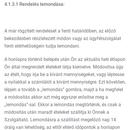
4.1.3.1 Rendelés lemondása:
A már rögzített rendelését a fenti határidőben, az előző
bekezdésben részletezett módon vagy az ügyfélszolgálat
fenti elérhetőségein tudja lemondani.
A honlapra történő belépés után Ön az aktuális heti étlapon
Ön által megrendelt ételeket látja kiemelve. Módosítsa úgy
az ételt, hogy írja be a kívánt mennyiségeket, vagy léptesse
a nyilakkal a számlálót a kívánt mennyiségre. Ezt követően,
lépjen a tovább a „lemondás” gombra, majd a ha megfelel
a módosítás akkor azt még egyszer erősítse meg a
„lemondás”-sal. Ekkor a lemondás megtörténik, és csak a
módosítás után maradt ételeket szállítja ki Önnek a
Szolgáltató. Lemondásra a szállítást megelőző nap 14
óráig van lehetőség, az ettől eltérő időpontok a honlapon