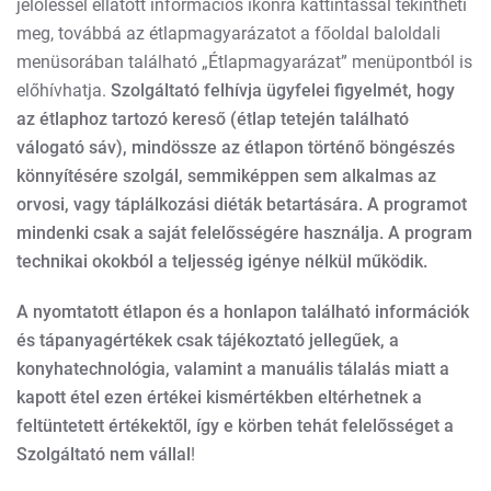
jelöléssel ellátott információs ikonra kattintással tekintheti
meg, továbbá az étlapmagyarázatot a főoldal baloldali
menüsorában található „Étlapmagyarázat” menüpontból is
előhívhatja.
Szolgáltató felhívja ügyfelei figyelmét, hogy
az étlaphoz tartozó kereső (étlap tetején található
válogató sáv), mindössze az étlapon történő böngészés
könnyítésére szolgál, semmiképpen sem alkalmas az
orvosi, vagy táplálkozási diéták betartására. A programot
mindenki csak a saját felelősségére használja. A program
technikai okokból a teljesség igénye nélkül működik.
A nyomtatott étlapon és a honlapon található információk
és tápanyagértékek csak tájékoztató jellegűek, a
konyhatechnológia, valamint a manuális tálalás miatt a
kapott étel ezen értékei kismértékben eltérhetnek a
feltüntetett értékektől, így e körben tehát felelősséget a
Szolgáltató nem vállal
!