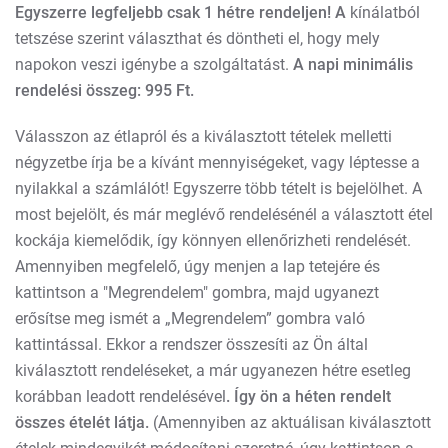
Egyszerre legfeljebb csak 1 hétre rendeljen! A
kínálatból
tetszése szerint választhat és döntheti el, hogy mely
napokon veszi igénybe a szolgáltatást.
A napi minimális
rendelési összeg: 995 Ft.
Válasszon az étlapról és a kiválasztott tételek melletti
négyzetbe írja be a kívánt mennyiségeket, vagy léptesse a
nyilakkal a számlálót! Egyszerre több tételt is bejelölhet. A
most bejelölt, és már meglévő rendelésénél a választott étel
kockája kiemelődik, így könnyen ellenőrizheti rendelését.
Amennyiben megfelelő, úgy menjen a lap tetejére és
kattintson a "Megrendelem" gombra, majd ugyanezt
erősítse meg ismét a „Megrendelem” gombra való
kattintással. Ekkor a rendszer összesíti az Ön által
kiválasztott rendeléseket, a már ugyanezen hétre esetleg
korábban leadott rendelésével
. Így ön a héten rendelt
összes ételét látja.
(Amennyiben az aktuálisan kiválasztott