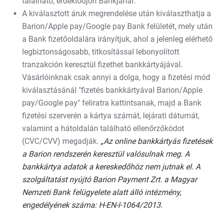
található, érdeklődjön Bankjánál.
A kiválasztott áruk megrendelése után kiválaszthatja a
Barion/Apple pay/Google pay Bank felületét, mely után
a Bank fizetőoldalára irányítjuk, ahol a jelenleg elérhető
legbiztonságosabb, titkosítással lebonyolított
tranzakción keresztül fizethet bankkártyájával.
Vásárlóinknak csak annyi a dolga, hogy a fizetési mód
kiválasztásánál "fizetés bankkártyával Barion/Apple
pay/Google pay" feliratra kattintsanak, majd a Bank
fizetési szerverén a kártya számát, lejárati dátumát,
valamint a hátoldalán található ellenőrzőkódot
(CVC/CVV) megadják.
„Az online bankkártyás fizetések
a Barion rendszerén keresztül valósulnak meg. A
bankkártya adatok a kereskedőhöz nem jutnak el. A
szolgáltatást nyújtó Barion Payment Zrt. a Magyar
Nemzeti Bank felügyelete alatt álló intézmény,
engedélyének száma: H-EN-I-1064/2013.