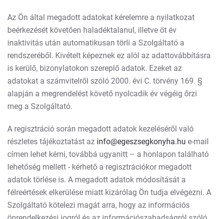
Az Ön által megadott adatokat kérelemre a nyilatkozat
beérkezését követően haladéktalanul, illetve öt év
inaktivitás után automatikusan törli a Szolgáltató a
rendszeréből. Kivételt képeznek ez alól az adattovábbításra
is kerülő, bizonylatokon szereplő adatok. Ezeket az
adatokat a számvitelről szóló 2000. évi C. törvény 169. §
alapján a megrendelést követő nyolcadik év végéig őrzi
meg a Szolgáltató.
A regisztráció során megadott adatok kezeléséről való
részletes tájékoztatást az
info@egeszsegkonyha.hu
e-mail
címen lehet kérni, továbbá ugyanitt – a honlapon található
lehetőség mellett - kérhető a regisztrációkor megadott
adatok törlése is. A megadott adatok módosítását a
félreértések elkerülése miatt kizárólag Ön tudja elvégezni. A
Szolgáltató kötelezi magát arra, hogy az információs
önrendelkezési jogról és az információszabadságról szóló