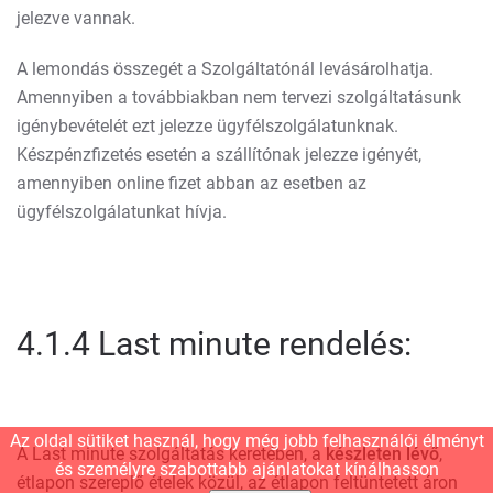
jelezve vannak.
A lemondás összegét a Szolgáltatónál levásárolhatja.
Amennyiben a továbbiakban nem tervezi szolgáltatásunk
igénybevételét ezt jelezze ügyfélszolgálatunknak.
Készpénzfizetés esetén a szállítónak jelezze igényét,
amennyiben online fizet abban az esetben az
ügyfélszolgálatunkat hívja.
4.1.4 Last minute rendelés:
Az oldal sütiket használ, hogy még jobb felhasználói élményt
A Last minute szolgáltatás keretében, a
készleten lévő
,
és személyre szabottabb ajánlatokat kínálhasson
étlapon szereplő ételek közül, az étlapon feltüntetett áron