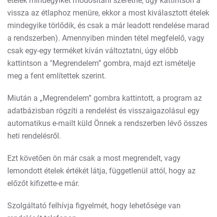
ételek mindegyikét módosítani szeretné, úgy kattintson a
vissza az étlaphoz menüre, ekkor a most kiválasztott ételek
mindegyike törlődik, és csak a már leadott rendelése marad
a rendszerben). Amennyiben minden tétel megfelelő, vagy
csak egy-egy terméket kíván változtatni, úgy előbb
kattintson a "Megrendelem” gombra, majd ezt ismételje
meg a fent említettek szerint.
Miután a „Megrendelem” gombra kattintott, a program az
adatbázisban rögzíti a rendelést és visszaigazolásul egy
automatikus e-mailt küld Önnek a rendszerben lévő összes
heti rendelésről.
Ezt követően ön már csak a most megrendelt, vagy
lemondott ételek értékét látja, függetlenül attól, hogy az
előzőt kifizette-e már.
Szolgáltató felhívja figyelmét, hogy lehetősége van