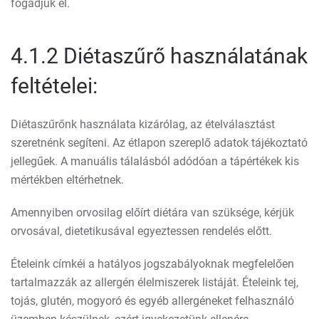
fogadjuk el.
4.1.2 Diétaszűrő használatának
feltételei:
Diétaszűrőnk használata kizárólag, az ételválasztást
szeretnénk segíteni. Az étlapon szereplő adatok tájékoztató
jellegűek. A manuális tálalásból adódóan a tápértékek kis
mértékben eltérhetnek.
Amennyiben orvosilag előírt diétára van szüksége, kérjük
orvosával, dietetikusával egyeztessen rendelés előtt.
Ételeink címkéi a hatályos jogszabályoknak megfelelően
tartalmazzák az allergén élelmiszerek listáját. Ételeink tej,
tojás, glutén, mogyoró és egyéb allergéneket felhasználó