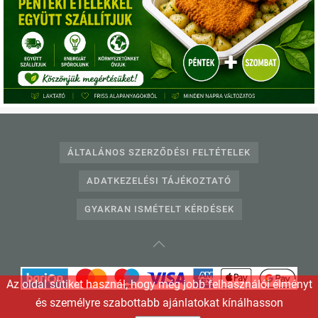
Telefonos ügyfélszolgálat:
+36703331360
,
+3612332240
E-mail:
info@egeszsegkonyha.hu
ÁLTALÁNOS SZERZŐDÉSI FELTÉTELEK
ADATKEZELÉSI TÁJÉKOZTATÓ
GYAKRAN ISMÉTELT KÉRDÉSEK
Az oldal sütiket használ, hogy még jobb felhasználói élményt
és személyre szabottabb ajánlatokat kínálhasson