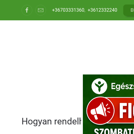
+36703331360
,
+3612332240
B
ÉTLA
ONLINE R
Hogyan rendelhetek Last Min