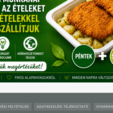
t erejéig. Ezen időben a rendelés törlésére, módosítására, és a c
lefonos ügyfélszolgálat:
+36703331360
,
+3612332
E-mail:
info@egeszsegkonyha.hu
ÉSI FELTÉTELEK
ADATKEZELÉSI TÁJÉKOZTATÓ
GYAKRAN