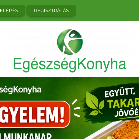
ELÉPÉS
REGISZTRÁLÁS
PUNK
LAST MINUTE
PONTOK
CÉGÜNK
ENDELÉS
MÉG NEM KÉSŐ RENDELNI
GYŰJTSE ÖN IS
BEMUTATKOZUNK
ute ételt?