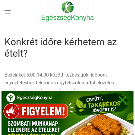
Konkrét időre kérhetem az
ételt?
Ételeinket 5:00-14:00 között kézbesítjük. Időpont
egyeztetéshez telefonos ügyfélszolgálattal előzetes
megbeszélés szükséges. Az ebéd kézbesítésének időpontja
×
általában azonos, csak előre nem látható körülmények
miatt változhat.