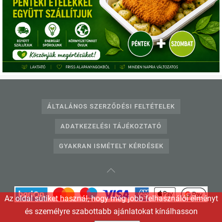
Telefonos ügyfélszolgálat:
+36703331360
,
+3612332240
E-mail:
info@egeszsegkonyha.hu
ÁLTALÁNOS SZERZŐDÉSI FELTÉTELEK
ADATKEZELÉSI TÁJÉKOZTATÓ
GYAKRAN ISMÉTELT KÉRDÉSEK
Az oldal sütiket használ, hogy még jobb felhasználói élményt
és személyre szabottabb ajánlatokat kínálhasson