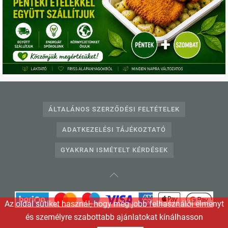
Telefonos ügyfélszolgálat:
+36703331360
,
+3612332240
E-mail:
info@egeszsegkonyha.hu
ÁLTALÁNOS SZERZŐDÉSI FELTÉTELEK
ADATKEZELÉSI TÁJÉKOZTATÓ
GYAKRAN ISMÉTELT KÉRDÉSEK
Az oldal sütiket használ, hogy még jobb felhasználói élményt
és személyre szabottabb ajánlatokat kínálhasson