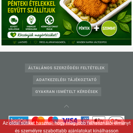
Telefonos ügyfélszolgálat:
+36703331360
,
+3612332240
E-mail:
info@egeszsegkonyha.hu
ÁLTALÁNOS SZERZŐDÉSI FELTÉTELEK
ADATKEZELÉSI TÁJÉKOZTATÓ
GYAKRAN ISMÉTELT KÉRDÉSEK
Az oldal sütiket használ, hogy még jobb felhasználói élményt
és személyre szabottabb ajánlatokat kínálhasson