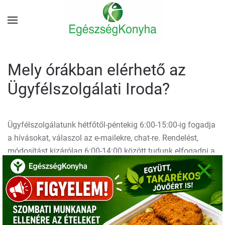
Mely órákban elérhető az
Ügyfélszolgálati Iroda?
Ügyfélszolgálatunk hétfőtől-péntekig 6:00-15:00-ig fogadja
a hívásokat, válaszol az e-mailekre, chat-re. Rendelést,
módosítást kizárólag 6:00-14:00 között tudunk elfogadni a
×
következő napra.
Munkaszüneti napokon, emailen érkezett leveleket az azt
követő első munkanapon válaszoljuk meg.