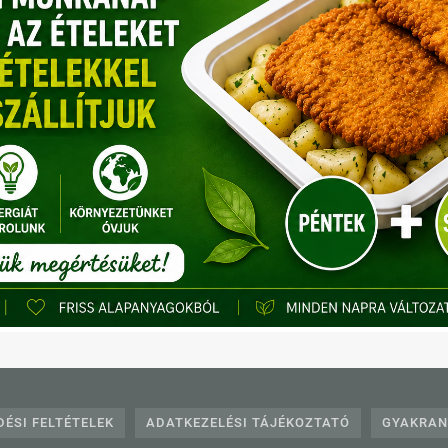
lefonos ügyfélszolgálat:
+36703331360
,
+3612332
E-mail:
info@egeszsegkonyha.hu
ÉSI FELTÉTELEK
ADATKEZELÉSI TÁJÉKOZTATÓ
GYAKRAN