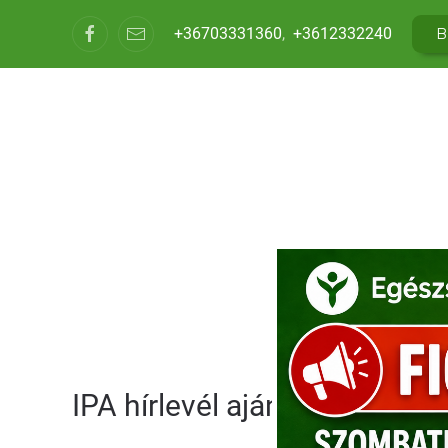
+36703331360
,
+3612332240
B
ÉTLA
ONLINE R
IPA hírlevél ajánló