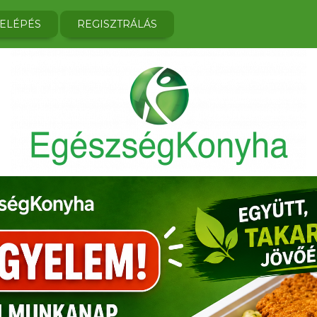
ELÉPÉS
REGISZTRÁLÁS
PUNK
LAST MINUTE
PONTOK
CÉGÜNK
ENDELÉS
MÉG NEM KÉSŐ RENDELNI
GYŰJTSE ÖN IS
BEMUTATKOZUNK