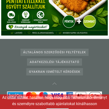
Telefonos ügyfélszolgálat:
+36703331360
,
+3612332240
E-mail:
info@egeszsegkonyha.hu
ÁLTALÁNOS SZERZŐDÉSI FELTÉTELEK
ADATKEZELÉSI TÁJÉKOZTATÓ
GYAKRAN ISMÉTELT KÉRDÉSEK
Az oldal sütiket használ, hogy még jobb felhasználói élményt
és személyre szabottabb ajánlatokat kínálhasson