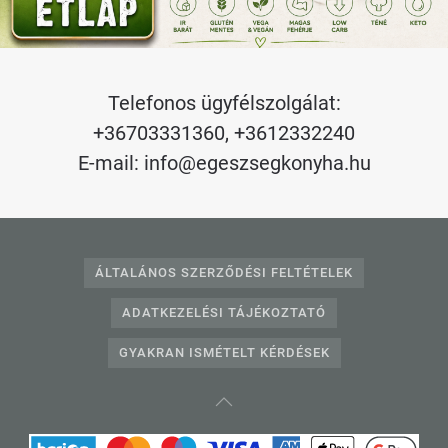
Telefonos ügyfélszolgálat:
+36703331360
,
+3612332240
E-mail:
info@egeszsegkonyha.hu
ÁLTALÁNOS SZERZŐDÉSI FELTÉTELEK
ADATKEZELÉSI TÁJÉKOZTATÓ
GYAKRAN ISMÉTELT KÉRDÉSEK