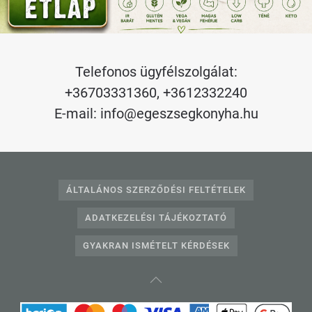
Telefonos ügyfélszolgálat:
+36703331360
,
+3612332240
E-mail:
info@egeszsegkonyha.hu
ÁLTALÁNOS SZERZŐDÉSI FELTÉTELEK
ADATKEZELÉSI TÁJÉKOZTATÓ
GYAKRAN ISMÉTELT KÉRDÉSEK