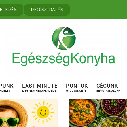
ELÉPÉS
REGISZTRÁLÁS
PUNK
LAST MINUTE
PONTOK
CÉGÜNK
ENDELÉS
MÉG NEM KÉSŐ RENDELNI
GYŰJTSE ÖN IS
BEMUTATKOZUNK