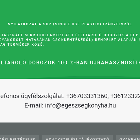
NYILATKOZAT A SUP (SINGLE USE PLASTIC) IRÁNYELVRŐL
 HASZNÁLT MIKROHULLÁMOZHATÓ ÉTELTÁROLÓ DOBOZOK A SUP (
GYAKOROLT HATÁSÁNAK CSÖKKENTÉSÉRŐL) RENDELET ALAPJÁN
AG TERMÉKEK KÖZÉ.
ELTÁROLÓ DOBOZOK 100 %-BAN ÚJRAHASZNOSÍT
lefonos ügyfélszolgálat:
+36703331360
,
+3612332
E-mail:
info@egeszsegkonyha.hu
ÉSI FELTÉTELEK
ADATKEZELÉSI TÁJÉKOZTATÓ
GYAKRAN