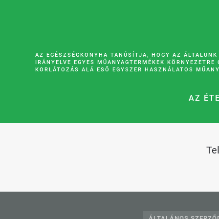
AZ EGÉSZSÉGKONYHA TANÚSÍTJA, HOGY AZ ÁLTALUNK
IRÁNYELVE EGYES MŰANYAGTERMÉKEK KÖRNYEZETRE 
KORLÁTOZÁS ALÁ ESŐ EGYSZER HASZNÁLATOS MŰANY
AZ ÉT
Te
ÁLTALÁNOS SZERZŐD