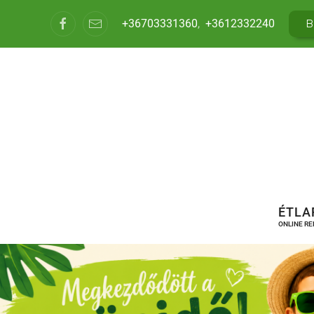
+36703331360
,
+3612332240
B
ÉTLA
ONLINE R